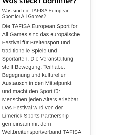
Was steckt dahinter?
schäftsstelle
Was sind die TAFISA European
Sport for All Games?
V Friedrichsberg-Busdorf
Die TAFISA European Sport for
m Öhr 6
All Games sind das europäische
837 Schleswig
Festival für Breitensport und
04621 32690
traditionelle Spiele und
geschaeftsstelle@tsv-
Sportarten. Die Veranstaltung
iedrichsberg.de
stellt Bewegung, Teilhabe,
Begegnung und kulturellen
Austausch in den Mittelpunkt
und macht den Sport für
Menschen jeden Alters erlebbar.
Das Festival wird von der
Limerick Sports Partnership
gemeinsam mit dem
Weltbreitensportverband TAFISA