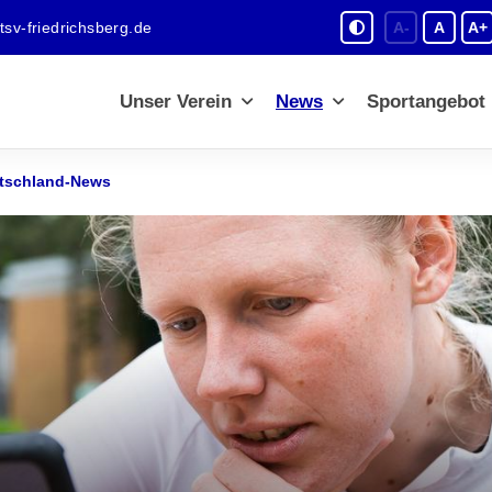
sv-friedrichsberg.de
A-
A
A+
Unser Verein
News
Sportangebot
tschland-News