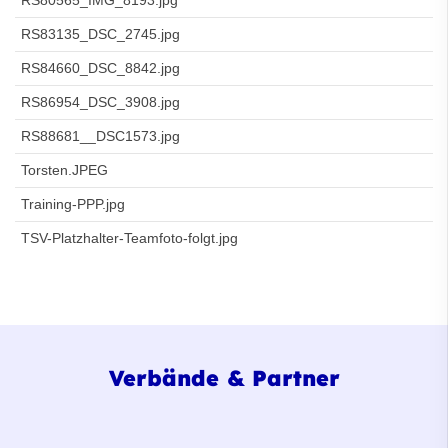
RS83135_DSC_2745.jpg
RS84660_DSC_8842.jpg
RS86954_DSC_3908.jpg
RS88681__DSC1573.jpg
Torsten.JPEG
Training-PPP.jpg
TSV-Platzhalter-Teamfoto-folgt.jpg
Verbände & Partner