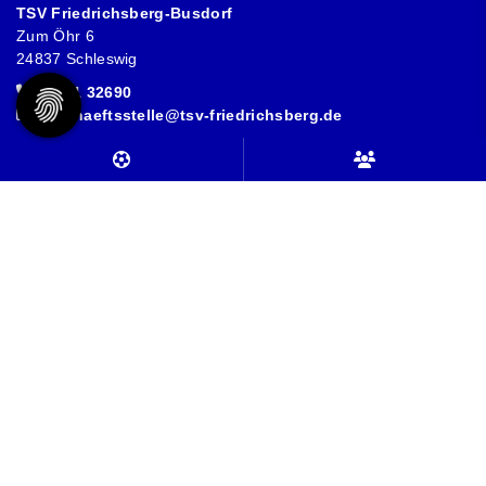
TSV Friedrichsberg-Busdorf
Zum Öhr 6
24837 Schleswig
04621 32690
geschaeftsstelle@tsv-friedrichsberg.de
Sportangebote finden
Abteilungen
Sportsuche
Mitglieder-Service
Alles zur Mitgliedschaft
Downloads
Follow us