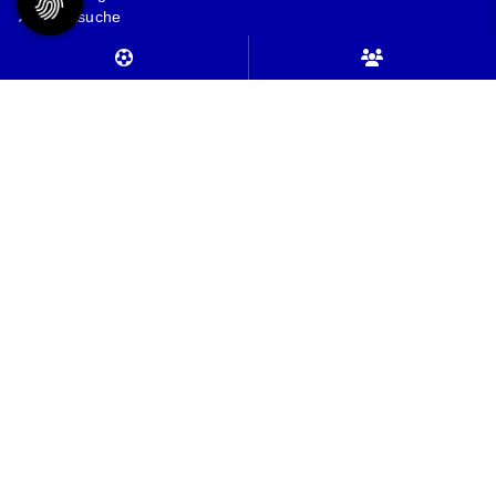
Sportsuche
Mitglieder-Service
Alles zur Mitgliedschaft
Downloads
Follow us
© 2026 - TSV Friedrichsberg-Busdorf |
Impressum
|
Datenschutz