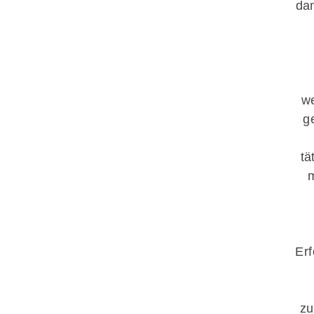
da
we
g
tä
Erf
zu