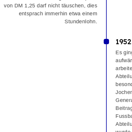
von DM 1,25 darf nicht täuschen, dies
entsprach immerhin etwa einem
Stundenlohn.
1952
Es gin
aufwär
arbeit
Abteil
besond
Jochem
Genera
Beitra
Fussba
Abteil