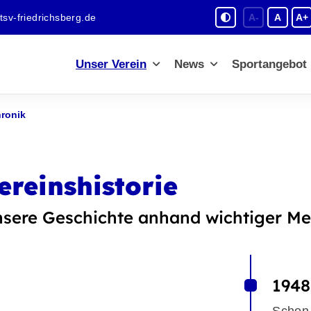
sv-friedrichsberg.de
A-
A
A+
Unser Verein
News
Sportangebot
ronik
ereinshistorie
sere Geschichte anhand wichtiger Mei
1948