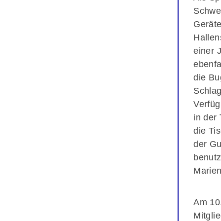
Schwer
Geräte
Hallen
einer 
ebenfa
die Bu
Schla
Verfüg
in der
die Ti
der G
benutz
Marie
Am 10.
Mitgli