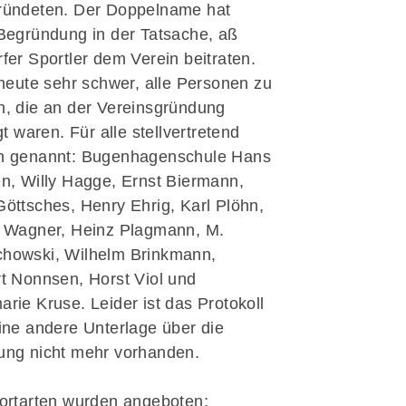
ründeten. Der Doppelname hat
schäftsstelle
Begründung in der Tatsache, aß
fer Sportler dem Verein beitraten.
V Friedrichsberg-Busdorf
 heute sehr schwer, alle Personen zu
m Öhr 6
, die an der Vereinsgründung
837 Schleswig
gt waren. Für alle stellvertretend
04621 32690
n genannt: Bugenhagenschule Hans
geschaeftsstelle@tsv-
n, Willy Hagge, Ernst Biermann,
iedrichsberg.de
öttsches, Henry Ehrig, Karl Plöhn,
 Wagner, Heinz Plagmann, M.
howski, Wilhelm Brinkmann,
t Nonnsen, Horst Viol und
rie Kruse. Leider ist das Protokoll
ine andere Unterlage über die
ng nicht mehr vorhanden.
ortarten wurden angeboten: