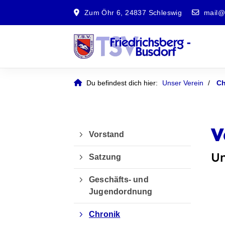
Zum Öhr 6, 24837 Schleswig
mail@t
Du befindest dich hier:
Unser Verein
Ch
V
Vorstand
Un
Satzung
Geschäfts- und
Jugendordnung
Chronik