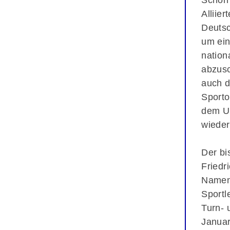
Schon 
Alliier
Deutsc
um ei
nation
abzusc
auch d
Sporto
dem Un
wieder
Der bi
Friedr
Namen 
Sportl
Turn- 
Januar