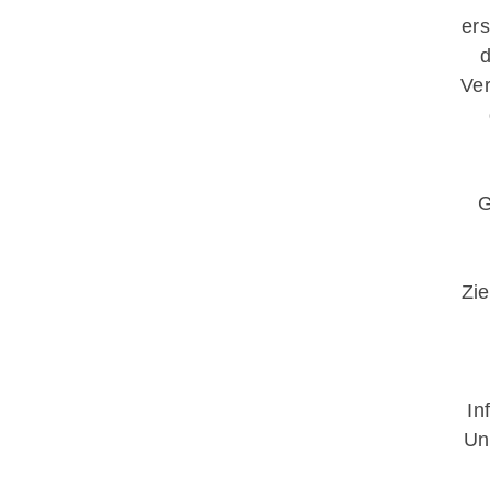
ers
d
Ver
G
Zi
In
Un