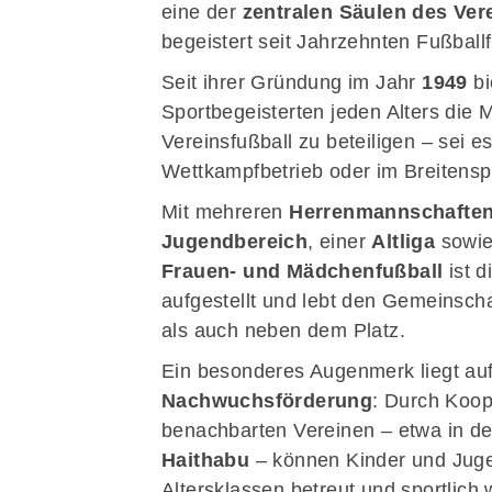
eine der
zentralen Säulen des Ver
Sportangebote finden
begeistert seit Jahrzehnten Fußball
Abteilungen
Seit ihrer Gründung im Jahr
1949
bi
Sportsuche
Sportbegeisterten jeden Alters die M
Vereinsfußball zu beteiligen – sei es
Wettkampfbetrieb oder im Breitensp
Mit mehreren
Herrenmannschafte
Jugendbereich
, einer
Altliga
sowie
Frauen- und Mädchenfußball
ist d
aufgestellt und lebt den Gemeinsch
als auch neben dem Platz.
Ein besonderes Augenmerk liegt auf
Nachwuchsförderung
: Durch Koop
benachbarten Vereinen – etwa in d
Haithabu
– können Kinder und Jugen
Altersklassen betreut und sportlich 