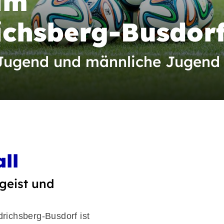
im
ichsberg-Busdor
 Jugend und männliche Jugend
ll
geist und
richsberg-Busdorf ist