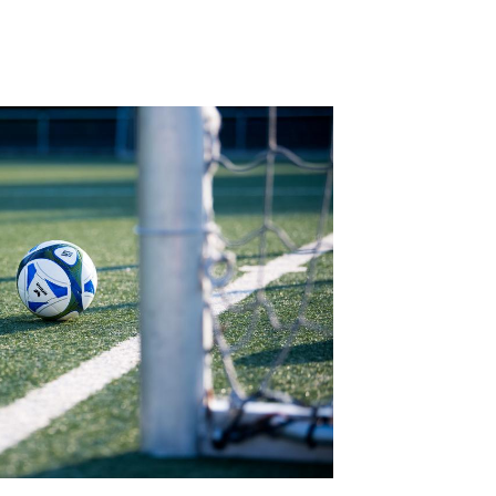
schäftsstelle
V Friedrichsberg-Busdorf
m Öhr 6
837 Schleswig
04621 32690
geschaeftsstelle@tsv-
iedrichsberg.de