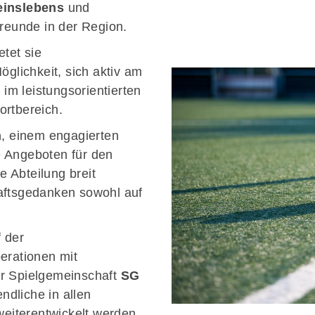
einslebens
und
Mitglieder-Service
Ge
freunde in der Region.
Alles zur Mitgliedschaft
TS
etet sie
Downloads
Zu
öglichkeit, sich aktiv am
24
 im leistungsorientierten
ortbereich.
n
, einem engagierten
fr
 Angeboten für den
ie Abteilung breit
aftsgedanken sowohl auf
 der
erationen mit
er Spielgemeinschaft
SG
dliche in allen
weiterentwickelt werden.