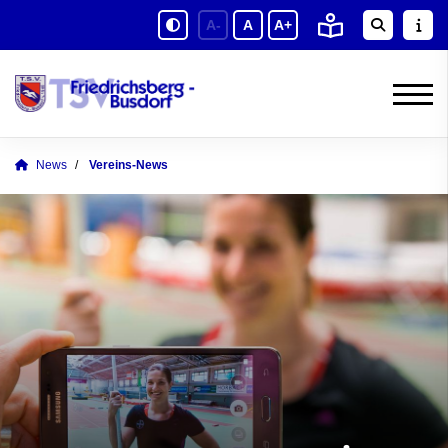
A-
A
A+
News
Vereins-News