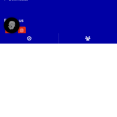
Follow us
© 2026 - TSV Friedrichsberg-Busdorf |
Impressum
|
Datenschutz
Diese Website ist gefördert durch das Projekt
„Sportdeutschland – Deine
Vereinswebsite”
, einem gemeinsamen Angebot des DOSB und NETZCOCKTAIL.