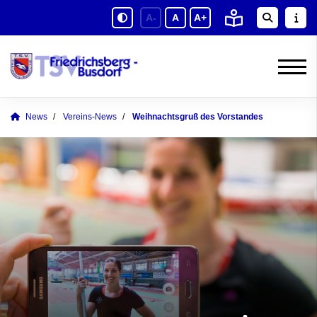
A-
A
A+
News
Vereins-News
Weihnachtsgruß des Vorstandes